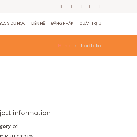
BLOG DU HỌC
LIÊN HỆ
ĐĂNG NHÂP
QUẢN TRỊ
Home
Portfolio
ject information
gory
: cd
t
: ASU Company