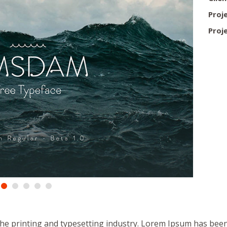
Proj
Proj
he printing and typesetting industry. Lorem Ipsum has bee