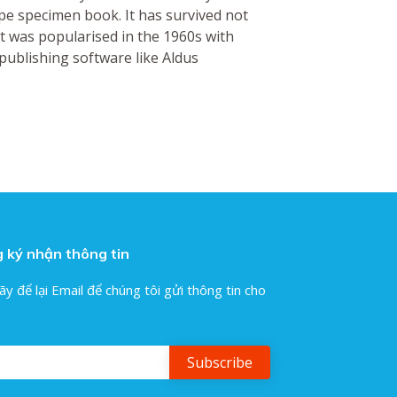
pe specimen book. It has survived not
 It was popularised in the 1960s with
publishing software like Aldus
 ký nhận thông tin
ãy để lại Email để chúng tôi gửi thông tin cho