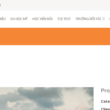
8
HIỆU
DU HỌC MỸ
HỌC VIÊN NÓI
TCE TEST
TRƯỜNG ĐỐI TÁC
on
Pro
Cate
Clien