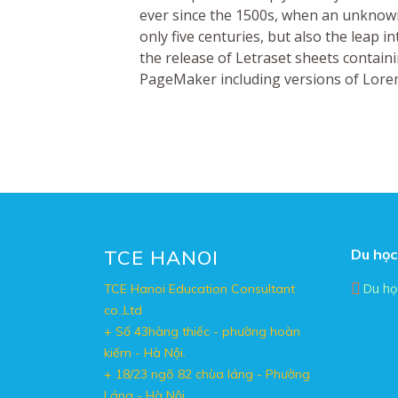
ever since the 1500s, when an unknown 
only five centuries, but also the leap 
the release of Letraset sheets contai
PageMaker including versions of Lore
TCE HANOI
Du học
Du họ
TCE Hanoi Education Consultant
co.,Ltd
+ Số 43hàng thiếc - phường hoàn
kiếm - Hà Nội.
+ 18/23 ngõ 82 chùa láng - Phường
Láng - Hà Nội