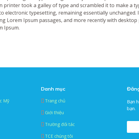
printer took a galley of type and scrambled it to make a ty
into electronic typesetting, remaining essentially unchanged.
ning Lorem Ipsum passages, and more recently with desktop 
m Ipsum.
Danh mục
Đăng
c Mỹ
Trang chủ
Bạn h
bạn.
Giới thiệu
Trường đối tác
TCE chúng tôi