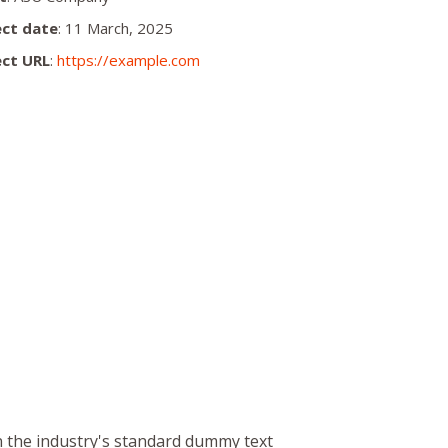
ect date
: 11 March, 2025
ect URL
:
https://example.com
n the industry's standard dummy text