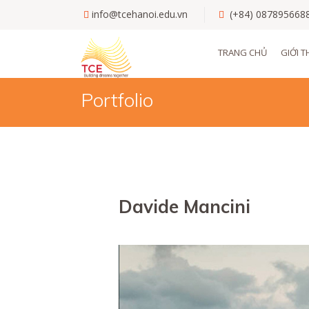
Skip
info@tcehanoi.edu.vn
(+84) 087895668
to
main
Main
TRANG CHỦ
GIỚI T
content
navigati
Portfolio
Davide Mancini