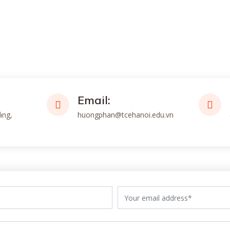
Email:
áng,
huongphan@tcehanoi.edu.vn