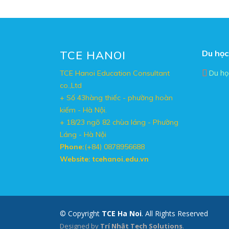
TCE HANOI
Du học
Du họ
TCE Hanoi Education Consultant
co.,Ltd
+ Số 43hàng thiếc - phường hoàn
kiếm - Hà Nội.
+ 18/23 ngõ 82 chùa láng - Phường
Láng - Hà Nội
Phone:
(+84) 0878956688
Website: tcehanoi.edu.vn
© Copyright
TCE Ha Noi
. All Rights Reserved
Designed by
Trí Nhật Tech Solutions
.