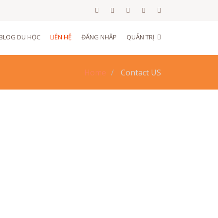
BLOG DU HỌC
LIÊN HỆ
ĐĂNG NHÂP
QUẢN TRỊ
Home
Contact US