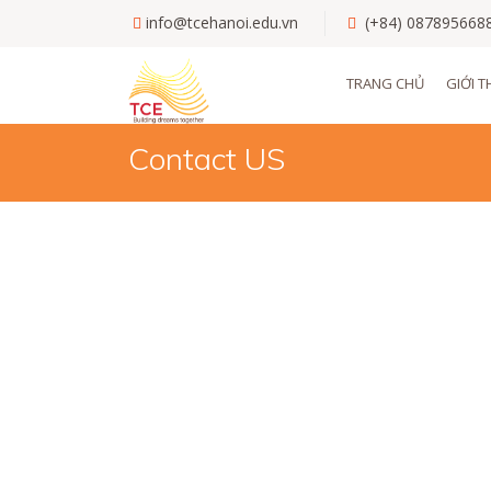
Skip
info@tcehanoi.edu.vn
(+84) 087895668
to
main
Main
TRANG CHỦ
GIỚI T
content
navigati
Contact US