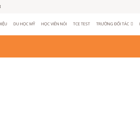
8
HIỆU
DU HỌC MỸ
HỌC VIÊN NÓI
TCE TEST
TRƯỜNG ĐỐI TÁC
on